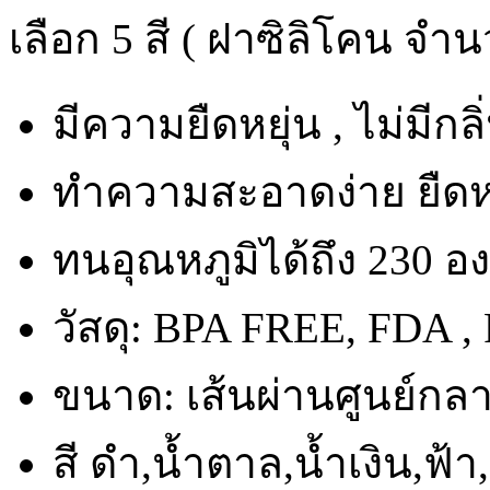
เลือก 5 สี ( ฝาซิลิโคน จำน
มีความยืดหยุ่น , ไม่มีก
ทำความสะอาดง่าย ยืดหย
ทนอุณหภูมิได้ถึง 230 อ
วัสดุ: BPA FREE, FDA , 
ขนาด: เส้นผ่านศูนย์กล
สี ดำ,น้ำตาล,น้ำเงิน,ฟ้า