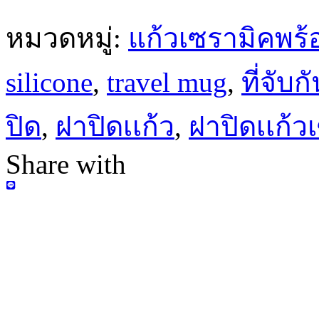
หมวดหมู่:
แก้วเซรามิคพร
silicone
,
travel mug
,
ที่จับกั
ปิด
,
ฝาปิดเเก้ว
,
ฝาปิดเเก้ว
Share with